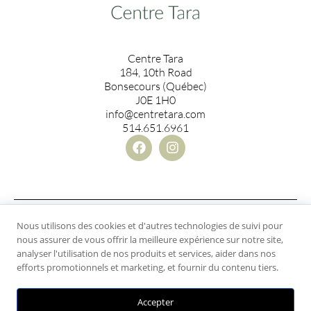
Centre Tara
184, 10th Road
Bonsecours (Québec)
J0E 1H0
info@centretara.com
514.651.6961
Numéro d’enregistrement Tourisme Québec: 178920,
Nous utilisons des cookies et d'autres technologies de suivi pour
Nombre d’unités: 21, Catégorie: Établissements
nous assurer de vous offrir la meilleure expérience sur notre site,
d’hébergement touristique jeunesse. Délivré le: 2023-11-
analyser l'utilisation de nos produits et services, aider dans nos
16, Expire le: 2024-11-15
efforts promotionnels et marketing, et fournir du contenu tiers.
© 2024. Centre Tara. All rights reserved. Privacy policy
Accepter