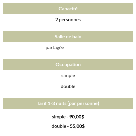
Capacité
2 personnes
Salle de bain
partagée
Occupation
simple
double
Tarif 1-3 nuits (par personne)
simple -
90,00$
double -
55,00$