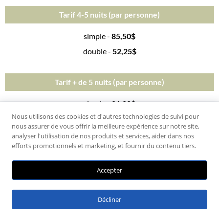
Tarif 4-5 nuits (par personne)
simple -
85,50$
double -
52,25$
Tarif + de 5 nuits (par personne)
simple -
81,00$
Nous utilisons des cookies et d'autres technologies de suivi pour
double -
49,50$
nous assurer de vous offrir la meilleure expérience sur notre site,
analyser l'utilisation de nos produits et services, aider dans nos
efforts promotionnels et marketing, et fournir du contenu tiers.
Accepter
Décliner